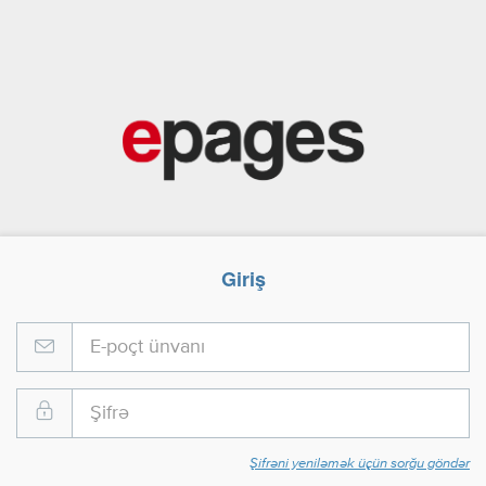
Giriş
Şifrəni yeniləmək üçün sorğu göndər