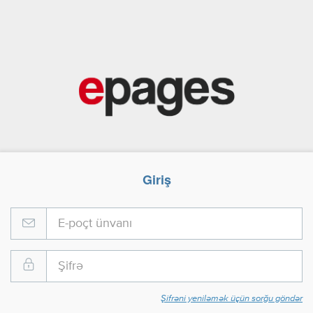
Giriş
Şifrəni yeniləmək üçün sorğu göndər